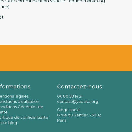
pécialité communication visuelle - option marketing
tion)
et
nformations
Contactez-nous
entions légales
06 80 58 14 21
nditions d’utilisation
contact@yapuka.org
onditions Générales de
Siège social
ente
6 rue du Sentier, 75002
litique de confidentialité
Paris
otre blog