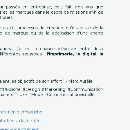
ce
passés en entreprise, cela fait trois ans que
es
et les marques dans le cadre de missions afin de
fiques.
aux du processus de création, qu’il s’agisse de la
gie de marque ou de la déclinaison d’une charte
ational, j’ai eu la chance d’évoluer entre deux
ifférentes industries :
l'imprimerie, le digital, la
lent les objectifs de son effort.” - Marc Aurèle
 #Publicité #Design #Marketing #Communication
eaux-arts #Luxe #Mode #Communicationvisuelle
entretien d'embauche
tretiens à la rentrée
parer vos entretiens