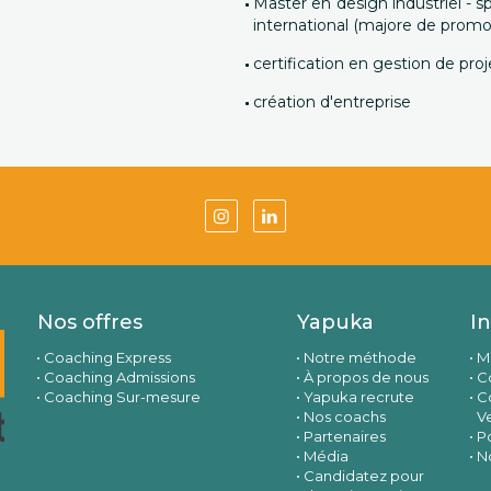
Master en design industriel - s
international (majore de promo
certification en gestion de proj
création d'entreprise
Nos offres
Yapuka
I
Coaching Express
Notre méthode
M
Coaching Admissions
À propos de nous
Co
Coaching Sur-mesure
Yapuka recrute
C
Nos coachs
V
Partenaires
Po
Média
N
Candidatez pour