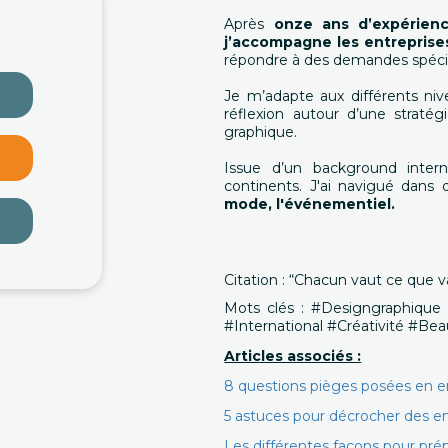
Après
onze ans d’expérien
j’accompagne les entrepris
répondre à des demandes spéci
Je m’adapte aux différents nive
réflexion autour d’une straté
graphique.
Issue d’un background intern
continents. J'ai navigué dans d
mode, l'événementiel.
Citation : “Chacun vaut ce que va
Mots clés : #Designgraphique
#International #Créativité #B
Articles associés :
8 questions pièges posées en 
5 astuces pour décrocher des en
Les différentes façons pour pré