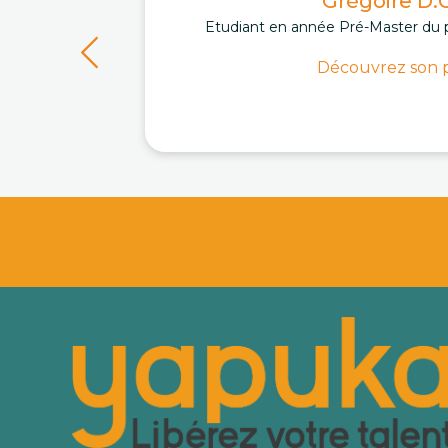
Grégoire D.C
Etudiant en année Pré-Master du 
Découvrez son p