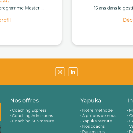
.A.
programme Master i...
15 ans dans la gest
rofil
Déco
Nos offres
Yapuka
I
Coaching Express
Notre méthode
M
Coaching Admissions
À propos de nous
Co
Coaching Sur-mesure
Yapuka recrute
C
Nos coachs
V
Partenaires
Po