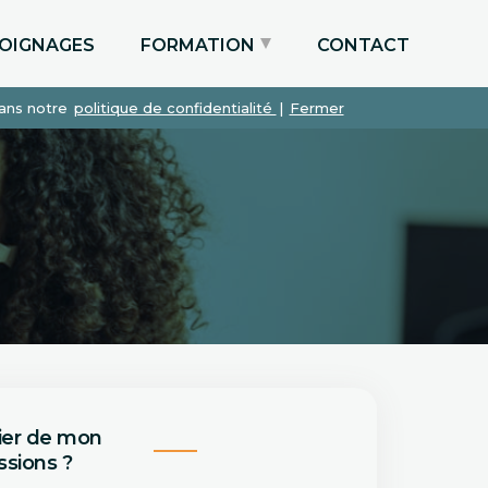
OIGNAGES
FORMATION
CONTACT
dans notre
politique de confidentialité
|
Fermer
Particuliers via le CPF
Etudiants
Entreprises
ier de mon
sions ?