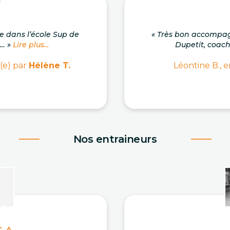
se dans l’école Sup de
« Très bon accompa
.… »
Lire plus...
Dupetit, coach c
(e) par
Hélène T.
Léontine B., e
Nos entraineurs