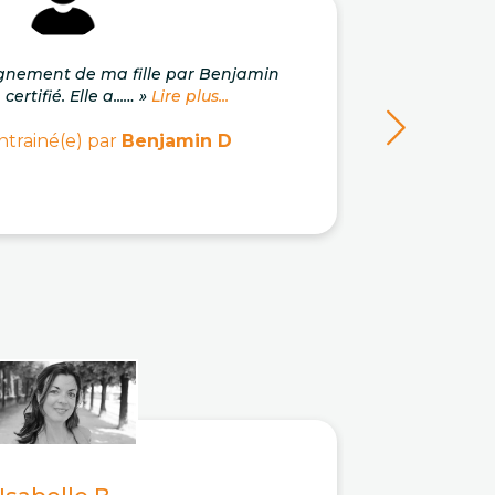
gnement de ma fille par Benjamin
« Un 
ertifié. Elle a...… »
Lire plus...
pro
ntrainé(e) par
Benjamin D