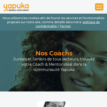
1
2
3
Nous utilisons les cookies afin de fournir les services et fonctionnalités
proposés sur notre site, comme détaillé dans notre
politique de
confidentialité
|
Fermer
Nos Coachs
Juniors et Seniors de tous secteurs, trouvez
votre Coach & Mentor idéal dans la
communauté Yapuka