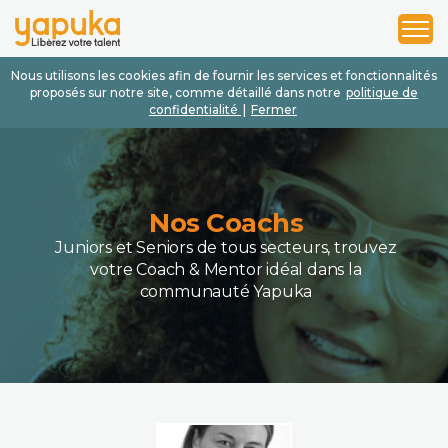
1
2
3
Nous utilisons les cookies afin de fournir les services et fonctionnalités
proposés sur notre site, comme détaillé dans notre
politique de
confidentialité
|
Fermer
Nos Coachs
Juniors et Seniors de tous secteurs, trouvez
votre Coach & Mentor idéal dans la
communauté Yapuka