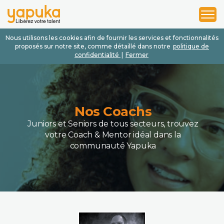
1
2
3
Nous utilisons les cookies afin de fournir les services et fonctionnalités
proposés sur notre site, comme détaillé dans notre
politique de
confidentialité
|
Fermer
Nos Coachs
Juniors et Seniors de tous secteurs, trouvez
votre Coach & Mentor idéal dans la
communauté Yapuka