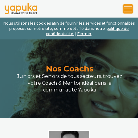
1
2
3
Nous utilisons les cookies afin de fournir les services et fonctionnalités
proposés sur notre site, comme détaillé dans notre
politique de
confidentialité
|
Fermer
Nos Coachs
Juniors et Seniors de tous secteurs, trouvez
votre Coach & Mentor idéal dans la
communauté Yapuka