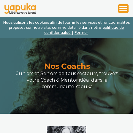
1
2
3
Nous utilisons les cookies afin de fournir les services et fonctionnalités
proposés sur notre site, comme détaillé dans notre
politique de
confidentialité
|
Fermer
Nos Coachs
Juniors et Seniors de tous secteurs, trouvez
votre Coach & Mentor idéal dans la
communauté Yapuka