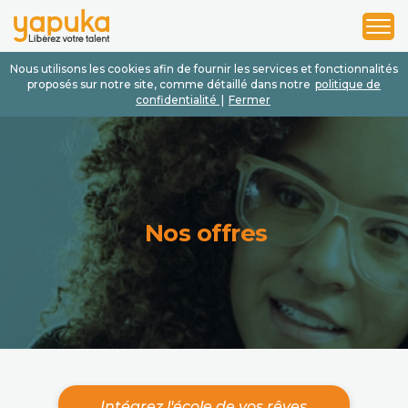
1
2
3
Nous utilisons les cookies afin de fournir les services et fonctionnalités
proposés sur notre site, comme détaillé dans notre
politique de
confidentialité
|
Fermer
Nos offres
Intégrez l'école de vos rêves.