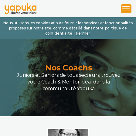
1
2
3
Nous utilisons les cookies afin de fournir les services et fonctionnalités
proposés sur notre site, comme détaillé dans notre
politique de
confidentialité
|
Fermer
Nos Coachs
Juniors et Seniors de tous secteurs, trouvez
votre Coach & Mentor idéal dans la
communauté Yapuka