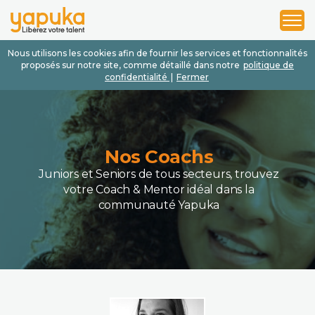
1
2
3
Nous utilisons les cookies afin de fournir les services et fonctionnalités
proposés sur notre site, comme détaillé dans notre
politique de
confidentialité
|
Fermer
Nos Coachs
Juniors et Seniors de tous secteurs, trouvez
votre Coach & Mentor idéal dans la
communauté Yapuka