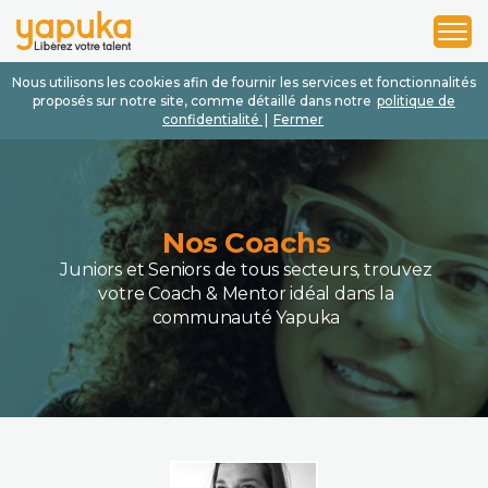
1
2
3
Nous utilisons les cookies afin de fournir les services et fonctionnalités
proposés sur notre site, comme détaillé dans notre
politique de
confidentialité
|
Fermer
Nos Coachs
Juniors et Seniors de tous secteurs, trouvez
votre Coach & Mentor idéal dans la
communauté Yapuka