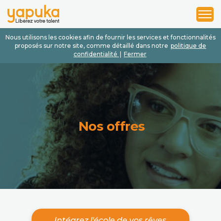
1
2
3
Nous utilisons les cookies afin de fournir les services et fonctionnalités
proposés sur notre site, comme détaillé dans notre
politique de
confidentialité
|
Fermer
Nos offres
Intégrez l'école de vos rêves.