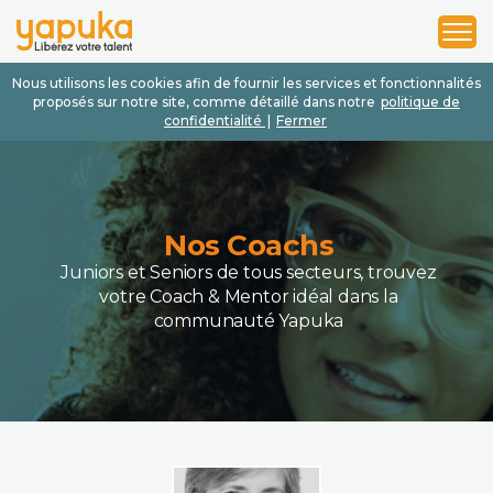
1
2
3
Nous utilisons les cookies afin de fournir les services et fonctionnalités
proposés sur notre site, comme détaillé dans notre
politique de
confidentialité
|
Fermer
Nos Coachs
Juniors et Seniors de tous secteurs, trouvez
votre Coach & Mentor idéal dans la
communauté Yapuka