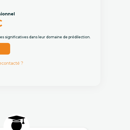
sionnel
€
s significatives dans leur domaine de prédilection.
r
recontacté ?