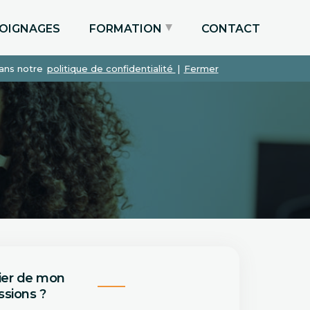
OIGNAGES
FORMATION
CONTACT
dans notre
politique de confidentialité
|
Fermer
Particuliers via le CPF
Etudiants
Entreprises
ier de mon
sions ?