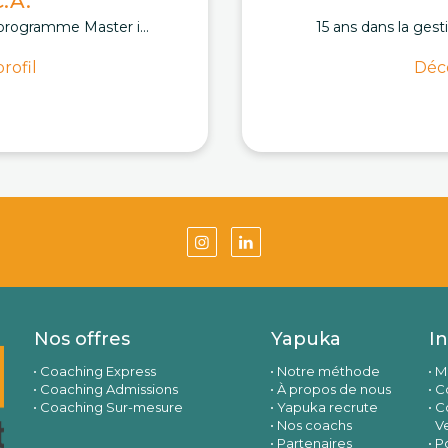
.A.
programme Master i...
15 ans dans la gest
rofil
Déco
Nos offres
Yapuka
I
Coaching Express
Notre méthode
M
Coaching Admissions
À propos de nous
Co
Coaching Sur-mesure
Yapuka recrute
C
Nos coachs
V
Partenaires
Po