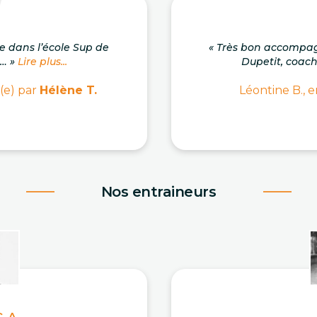
se dans l’école Sup de
« Très bon accompa
.… »
Lire plus...
Dupetit, coach c
(e) par
Hélène T.
Léontine B., e
Nos entraineurs