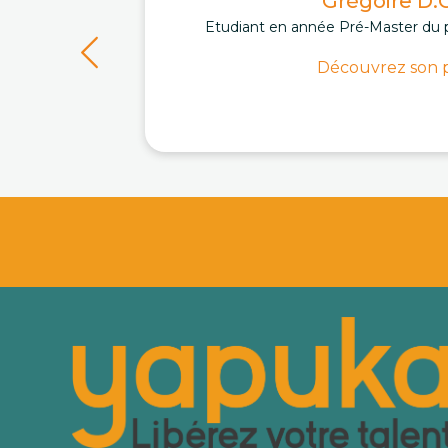
Grégoire D.C
Etudiant en année Pré-Master du 
Découvrez son p