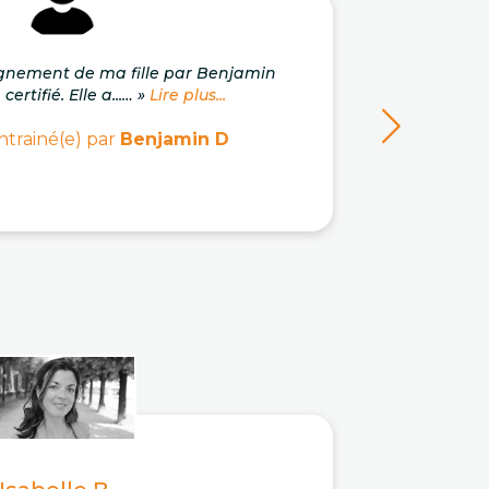
gnement de ma fille par Benjamin
« Un 
ertifié. Elle a...… »
Lire plus...
pro
ntrainé(e) par
Benjamin D