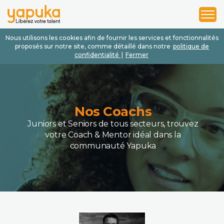
1
2
3
Nous utilisons les cookies afin de fournir les services et fonctionnalités
proposés sur notre site, comme détaillé dans notre
politique de
confidentialité
|
Fermer
Nos Coachs
Juniors et Seniors de tous secteurs, trouvez
votre Coach & Mentor idéal dans la
communauté Yapuka