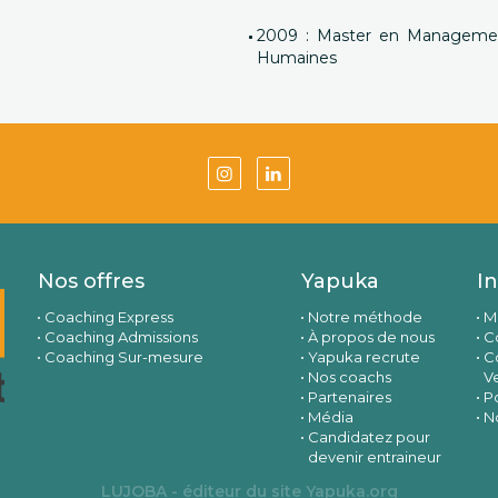
2009 : Master en Management
Humaines
Nos offres
Yapuka
I
Coaching Express
Notre méthode
M
Coaching Admissions
À propos de nous
Co
Coaching Sur-mesure
Yapuka recrute
C
Nos coachs
V
Partenaires
Po
Média
N
Candidatez pour
devenir entraineur
LUJOBA - éditeur du site
Yapuka.org