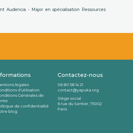
 Audencia - Major en spécialisation Ressources
nformations
Contactez-nous
entions légales
06 80 58 14 21
nditions d’utilisation
contact@yapuka.org
onditions Générales de
Siège social
ente
6 rue du Sentier, 75002
litique de confidentialité
Paris
otre blog