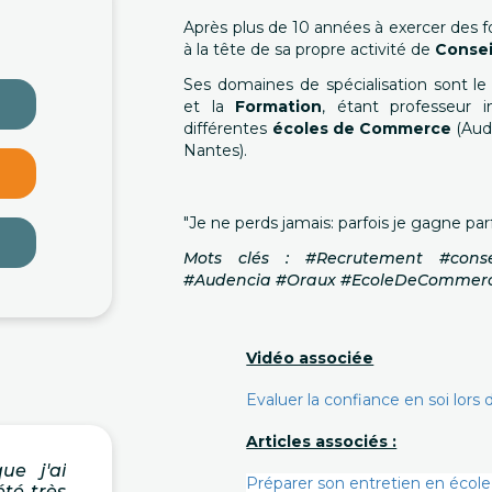
Après plus de 10 années à exercer des
à la tête de sa propre activité de
Consei
Ses domaines de spécialisation sont l
et la
Formation
, étant professeur 
différentes
écoles de Commerce
(Aude
Nantes).
"Je ne perds jamais: parfois je gagne par
Mots clés : #Recrutement #consei
#Audencia #Oraux #EcoleDeCommerce
Vidéo associée
Evaluer la confiance en soi lor
Articles associés :
e j'ai
Préparer son entretien en école
été très