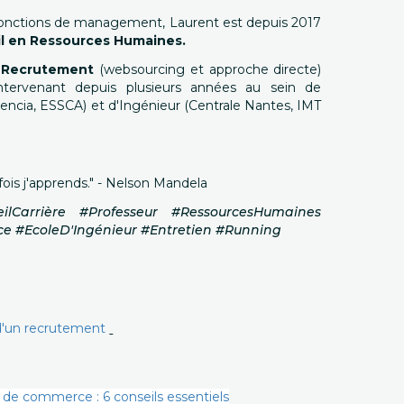
 fonctions de management, Laurent est depuis 2017
l en Ressources Humaines.
e
Recrutement
(websourcing et approche directe)
intervenant depuis plusieurs années au sein de
ncia, ESSCA) et d'Ingénieur (Centrale Nantes, IMT
fois j'apprends." - Nelson Mandela
lCarrière #Professeur #RessourcesHumaines
 #EcoleD'Ingénieur #Entretien #Running
s d'un recrutement
 de commerce : 6 conseils essentiels