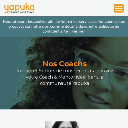
1
2
3
Nous utilisons les cookies afin de fournir les services et fonctionnalités
proposés sur notre site, comme détaillé dans notre
politique de
confidentialité
|
Fermer
Nos Coachs
Juniors et Seniors de tous secteurs, trouvez
votre Coach & Mentor idéal dans la
communauté Yapuka