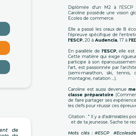
Diplômée d'un M2 à l'ESCP
Caroline possède une vision gl
Ecoles de commerce.
Elle a passé les oraux de 8 éc
l'épreuve spécifique de l'entret
l'ESCP
, 20 à
Audencia
, 17 à
l'
En parallèle de
l'ESCP
, elle es
Cette matière qui exige rigueu
participe à son épanouissement i
l'art, est passionnée par l'arch
(semi-marathon, ski, tennis,
montagne, natation …).
Caroline est aussi devenue
me
classe préparatoire
(Commercia
de faire partager ses expérienc
les clefs pour réussir ces épreuv
Citation : " Il y a d'admirables 
et de ta jeunesse. Sache te red
ent de
Mots clés : #ESCP #Ecoles
école de