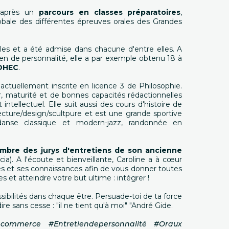
 après un
parcours en classes préparatoires
,
obale des différentes épreuves orales des Grandes
oles et a été admise dans chacune d'entre elles. A
ien de personnalité, elle a par exemple obtenu 18 à
EDHEC
.
t actuellement inscrite en licence 3 de Philosophie.
r, maturité et de bonnes capacités rédactionnelles
ntellectuel. Elle suit aussi des cours d'histoire de
itecture/design/scultpure et est une grande sportive
 danse classique et modern-jazz, randonnée en
mbre des jurys d'entretiens de son ancienne
). A l'écoute et bienveillante, Caroline a à cœur
es et ses connaissances afin de vous donner toutes
es et atteindre votre but ultime : intégrer !
possibilités dans chaque être. Persuade-toi de ta force
ire sans cesse : "il ne tient qu'à moi" "André Gide.
decommerce #Entretiendepersonnalité #Oraux