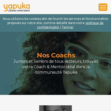
1
2
3
Nous utilisons les cookies afin de fournir les services et fonctionnalités
proposés sur notre site, comme détaillé dans notre
politique de
confidentialité
|
Fermer
Nos Coachs
Juniors et Seniors de tous secteurs, trouvez
votre Coach & Mentor idéal dans la
communauté Yapuka