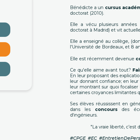
Bénédicte a un
cursus acadé
doctorat (2010).
Elle a vécu plusieurs années
doctorat à Madrid) et vit actuel
Elle a enseigné au collège, (don
l'Université de Bordeaux, et 8
Elle est récemment devenue
c
Ce qu'elle aime avant tout?
Fai
En leur proposant des explication
leur donnant confiance; en leur 
leur montrant sur quoi focaliser
certaines croyances limitantes 
Ses élèves réussissent en géné
dans les
concours
des éc
d'ingénieurs.
"La vraie liberté, c’es
#CPGE #EC #EntretienDePers