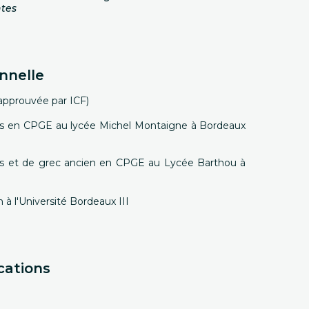
tes
nnelle
approuvée par ICF)
res en CPGE au lycée Michel Montaigne à Bordeaux
res et de grec ancien en CPGE au Lycée Barthou à
à l'Université Bordeaux III
cations