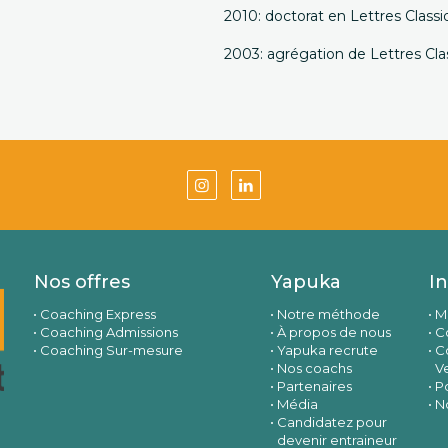
2010: doctorat en Lettres Classi
2003: agrégation de Lettres Cla
Nos offres
Yapuka
I
Coaching Express
Notre méthode
M
Coaching Admissions
À propos de nous
Co
Coaching Sur-mesure
Yapuka recrute
C
Nos coachs
V
Partenaires
Po
Média
N
Candidatez pour
devenir entraineur