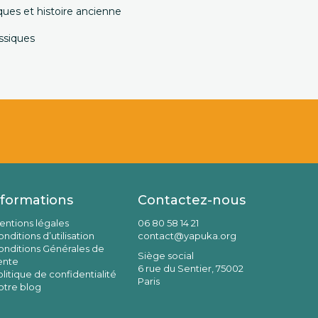
ques et histoire ancienne
ssiques
nformations
Contactez-nous
entions légales
06 80 58 14 21
nditions d’utilisation
contact@yapuka.org
onditions Générales de
Siège social
ente
6 rue du Sentier, 75002
litique de confidentialité
Paris
otre blog