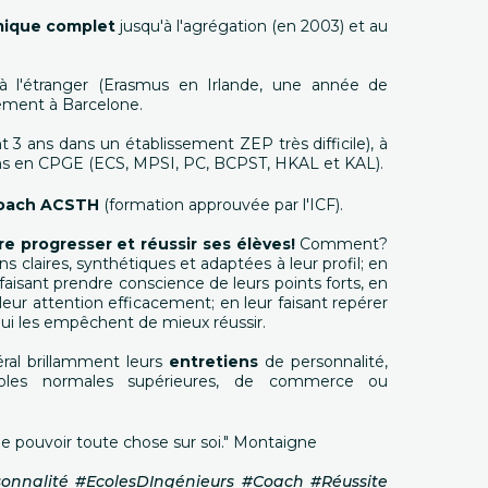
mique complet
jusqu'à l'agrégation (en 2003) et au
 à l'étranger (Erasmus en Irlande, une année de
lement à Barcelone.
t 3 ans dans un établissement ZEP très difficile), à
 ans en CPGE (ECS, MPSI, PC, BCPST, HKAL et KAL).
oach ACSTH
(formation approuvée par l'ICF).
re progresser et réussir ses élèves!
Comment?
s claires, synthétiques et adaptées à leur profil; en
faisant prendre conscience de leurs points forts, en
 leur attention efficacement; en leur faisant repérer
qui les empêchent de mieux réussir.
ral brillamment leurs
entretiens
de personnalité,
oles normales supérieures, de commerce ou
t de pouvoir toute chose sur soi." Montaigne
onnalité #EcolesDIngénieurs #Coach #Réussite