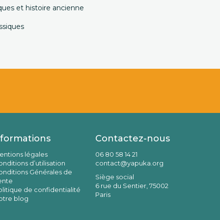
ques et histoire ancienne
ssiques
nformations
Contactez-nous
entions légales
06 80 58 14 21
nditions d’utilisation
contact@yapuka.org
onditions Générales de
Siège social
ente
6 rue du Sentier, 75002
litique de confidentialité
Paris
otre blog