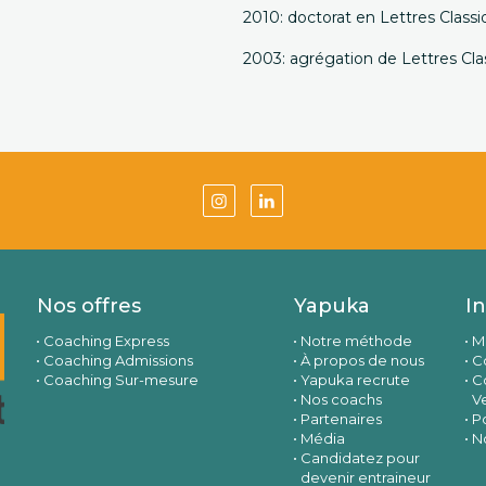
2010: doctorat en Lettres Classi
2003: agrégation de Lettres Cla
Nos offres
Yapuka
I
Coaching Express
Notre méthode
M
Coaching Admissions
À propos de nous
Co
Coaching Sur-mesure
Yapuka recrute
C
Nos coachs
V
Partenaires
Po
Média
N
Candidatez pour
devenir entraineur