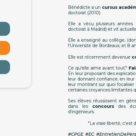
Bénédicte a un
cursus acadé
doctorat (2010).
Elle a vécu plusieurs années
doctorat à Madrid) et vit actuel
Elle a enseigné au collège, (don
l'Université de Bordeaux, et 8
Elle est récemment devenue
c
Ce qu'elle aime avant tout?
Fai
En leur proposant des explication
leur donnant confiance; en leur 
leur montrant sur quoi focaliser
certaines croyances limitantes 
Ses élèves réussissent en géné
dans les
concours
des éc
d'ingénieurs.
"La vraie liberté, c’es
#CPGE #EC #EntretienDePers