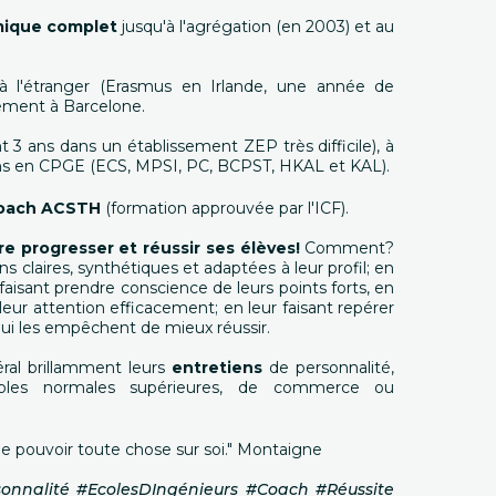
mique complet
jusqu'à l'agrégation (en 2003) et au
 à l'étranger (Erasmus en Irlande, une année de
lement à Barcelone.
t 3 ans dans un établissement ZEP très difficile), à
 ans en CPGE (ECS, MPSI, PC, BCPST, HKAL et KAL).
oach ACSTH
(formation approuvée par l'ICF).
re progresser et réussir ses élèves!
Comment?
s claires, synthétiques et adaptées à leur profil; en
faisant prendre conscience de leurs points forts, en
 leur attention efficacement; en leur faisant repérer
qui les empêchent de mieux réussir.
ral brillamment leurs
entretiens
de personnalité,
oles normales supérieures, de commerce ou
t de pouvoir toute chose sur soi." Montaigne
onnalité #EcolesDIngénieurs #Coach #Réussite