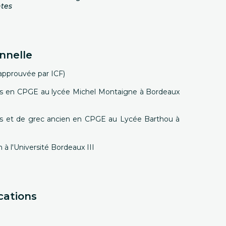
tes
nnelle
approuvée par ICF)
res en CPGE au lycée Michel Montaigne à Bordeaux
res et de grec ancien en CPGE au Lycée Barthou à
à l'Université Bordeaux III
cations