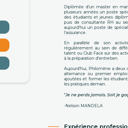
Diplômée d’un master en ma
plusieurs années un poste spé
des étudiants et jeunes diplôm
puis de consultante RH au sei
aujourd’hui un poste de spécia
l’assurance.
En parallèle de son activit
régulièrement au sein de diff
talent ou Club Face sur des ac
à la préparation d’entretien.
Aujourd’hui, Philomène a deux ob
alternance ou premier emploi
ajoutées et former les étudian
les pratiques demain.
"
Je ne perds jamais. Soit je ga
-Nelson MANDELA
Expérience professio