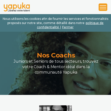
1
2
3
Nous utilisons les cookies afin de fournir les services et fonctionnalités
proposés sur notre site, comme détaillé dans notre
politique de
confidentialité
|
Fermer
Nos Coachs
Juniors et Seniors de tous secteurs, trouvez
votre Coach & Mentor idéal dans la
communauté Yapuka