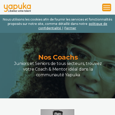
1
2
3
Nous utilisons les cookies afin de fournir les services et fonctionnalités
proposés sur notre site, comme détaillé dans notre
politique de
confidentialité
|
Fermer
Nos Coachs
Juniors et Seniors de tous secteurs, trouvez
votre Coach & Mentor idéal dans la
communauté Yapuka