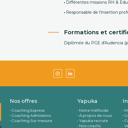
Différentes missions RH & Educ
Responsable de l'insertion prof
Formations et certifi
Diplômée du PGE d'Audencia (
Nos offres
Yapuka
I
Coaching Express
Notre méthode
M
Coaching Admissions
À propos de nous
Co
Coaching Sur-mesure
Yapuka recrute
C
Nos coachs
V