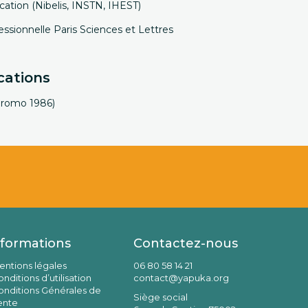
ation (Nibelis, INSTN, IHEST)
essionnelle Paris Sciences et Lettres
cations
promo 1986)
nformations
Contactez-nous
entions légales
06 80 58 14 21
nditions d’utilisation
contact@yapuka.org
onditions Générales de
Siège social
ente