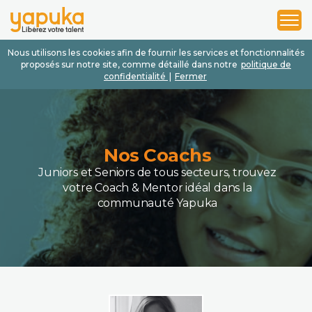
1
2
3
Nous utilisons les cookies afin de fournir les services et fonctionnalités
proposés sur notre site, comme détaillé dans notre
politique de
confidentialité
|
Fermer
Nos Coachs
Juniors et Seniors de tous secteurs, trouvez
votre Coach & Mentor idéal dans la
communauté Yapuka