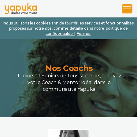
1
2
3
Nous utilisons les cookies afin de fournir les services et fonctionnalités
proposés sur notre site, comme détaillé dans notre
politique de
confidentialité
|
Fermer
Nos Coachs
Juniors et Seniors de tous secteurs, trouvez
votre Coach & Mentor idéal dans la
communauté Yapuka