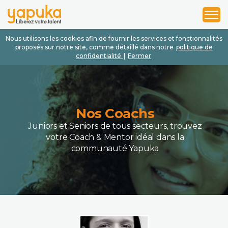
1
2
3
Nous utilisons les cookies afin de fournir les services et fonctionnalités
proposés sur notre site, comme détaillé dans notre
politique de
confidentialité
|
Fermer
Nos Coachs
Juniors et Seniors de tous secteurs, trouvez
votre Coach & Mentor idéal dans la
communauté Yapuka