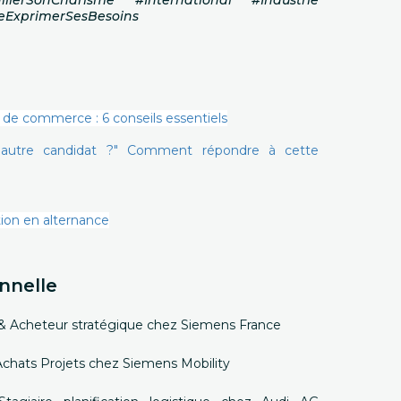
illerSonCharisme #International #Industrie
eExprimerSesBesoins
 de commerce : 6 conseils essentiels
n autre candidat ?" Comment répondre à cette
ion en alternance
nnelle
 Acheteur stratégique chez Siemens France
e Achats Projets chez Siemens Mobility