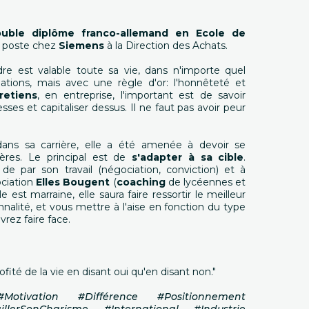
uble diplôme franco-allemand en Ecole de
 poste chez
Siemens
à la Direction des Achats.
dre est valable toute sa vie, dans n'importe quel
ations, mais avec une règle d'or: l'honnêteté et
retiens
, en entreprise, l'important est de savoir
lesses et capitaliser dessus. Il ne faut pas avoir peur
ans sa carrière, elle a été amenée à devoir se
ères. Le principal est de
s'adapter à sa cible
.
de par son travail (négociation, conviction) et à
ociation
Elles Bougent
(
coaching
de lycéennes et
 est marraine, elle saura faire ressortir le meilleur
alité, et vous mettre à l'aise en fonction du type
vrez faire face.
profité de la vie en disant oui qu'en disant non."
#Motivation #Différence #Positionnement