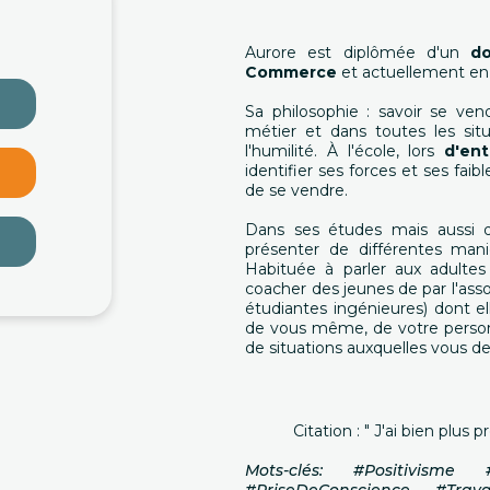
Aurore est diplômée d'un
do
Commerce
et actuellement en
Sa philosophie : savoir se ven
métier et dans toutes les situ
l'humilité. À l'école, lors
d'ent
identifier ses forces et ses faib
de se vendre.
Dans ses études mais aussi d
présenter de différentes mani
Habituée à parler aux adultes 
coacher des jeunes de par l'ass
étudiantes ingénieures) dont elle
de vous même, de votre personn
de situations auxquelles vous de
Citation : " J'ai bien plus 
Mots-clés: #Positivisme 