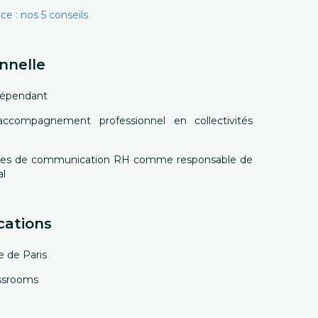
ce : nos 5 conseils
nnelle
ndépendant
accompagnement professionnel en collectivités
nces de communication RH comme responsable de
al
cations
e de Paris
ssrooms