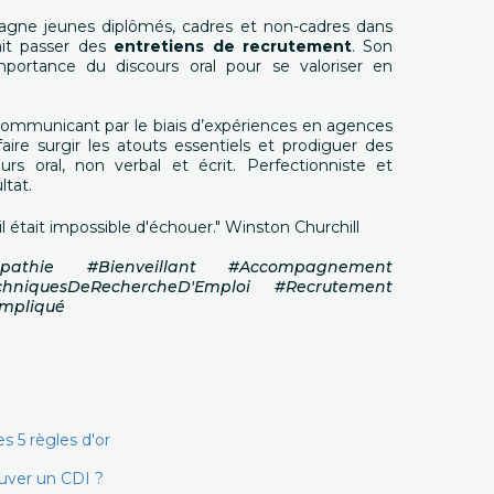
gne jeunes diplômés, cadres et non-cadres dans
fait passer des
entretiens de recrutement
. Son
'importance du discours oral pour se valoriser en
ommunicant par le biais d’expériences en agences
aire surgir les atouts essentiels et prodiguer des
ours oral, non verbal et écrit. Perfectionniste et
ltat.
l était impossible d'échouer." Winston Churchill
pathie #Bienveillant #Accompagnement
chniquesDeRechercheD'Emploi #Recrutement
Impliqué
s 5 règles d'or
uver un CDI ?