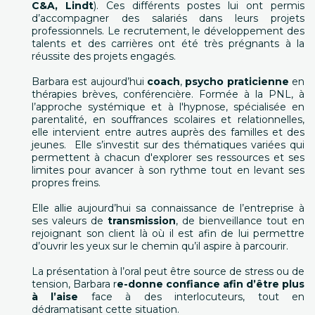
C&A, Lindt
). Ces différents postes lui ont permis
d’accompagner des salariés dans leurs projets
professionnels. Le recrutement, le développement des
talents et des carrières ont été très prégnants à la
réussite des projets engagés.
Barbara est aujourd’hui
coach
,
psycho praticienne
en
thérapies brèves, conférencière. Formée à la PNL, à
l’approche systémique et à l'hypnose, spécialisée en
parentalité, en souffrances scolaires et relationnelles,
elle intervient entre autres auprès des familles et des
jeunes. Elle s’investit sur des thématiques variées qui
permettent à chacun d'explorer ses ressources et ses
limites pour avancer à son rythme tout en levant ses
propres freins.
Elle allie aujourd’hui sa connaissance de l’entreprise à
ses valeurs de
transmission
, de bienveillance tout en
rejoignant son client là où il est afin de lui permettre
d’ouvrir les yeux sur le chemin qu’il aspire à parcourir.
La présentation à l’oral peut être source de stress ou de
tension, Barbara r
e-donne confiance afin d’être plus
à l’aise
face à des interlocuteurs, tout en
dédramatisant cette situation.