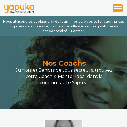
1
2
3
Nous utilisons les cookies afin de fournir les services et fonctionnalités
proposés sur notre site, comme détaillé dans notre
politique de
confidentialité
|
Fermer
Nos Coachs
Juniors et Seniors de tous secteurs, trouvez
votre Coach & Mentor idéal dans la
communauté Yapuka