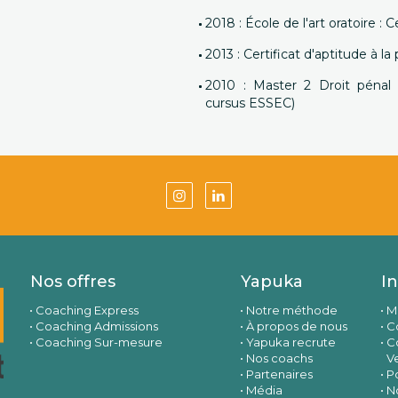
2018 : École de l'art oratoire : C
2013 : Certificat d'aptitude à l
2010 : Master 2 Droit pénal 
cursus ESSEC)
Nos offres
Yapuka
I
Coaching Express
Notre méthode
M
Coaching Admissions
À propos de nous
Co
Coaching Sur-mesure
Yapuka recrute
C
Nos coachs
V
Partenaires
Po
Média
N