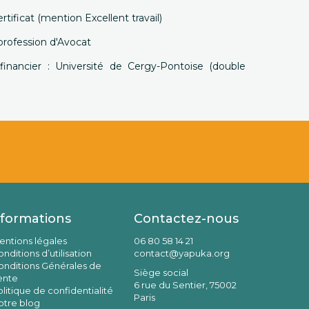
ertificat (mention Excellent travail)
a profession d'Avocat
financier : Université de Cergy-Pontoise (double
nformations
Contactez-nous
entions légales
06 80 58 14 21
nditions d’utilisation
contact@yapuka.org
onditions Générales de
Siège social
ente
6 rue du Sentier, 75002
litique de confidentialité
Paris
otre blog