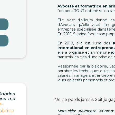
Avocate et formatrice en pri
l'on peut TOUT obtenir si l'on s
Elle s'est d'ailleurs donné l
d'Avocats qu'elle visait (un g
entreprise spécialisée dans l'én
En 2015, Sabrina fonde son prop
En 2019, elle est l'une des
1
international en entrepreneu
elle a organisé et animé une j
o
transmis les clés d'une prise de
Passionnée par la plaidoirie, S
nombre les techniques qu'elle ap
salariés, managers et entrepre
leurs objectifs personnels et pro
 Sabrina
orer ma
"Je ne perds jamais. Soit je 
...
Sabrina
Mots-clés: #Avocate #Commu