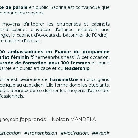
se de parole
en public, Sabrina est convaincue que
'en donne les moyens.
es moyens d'intégrer les entreprises et cabinets
rand cabinet d'avocats d'affaires américain, une
ergie, le cabinet d'Avocats du bâtonnier de l'Ordre).
re cabinet d'avocat.
00 ambassadrices en France du programme
riat féminin
"Shemeansbusiness". A cet occasion,
urnée de formation pour 100 femmes
et leur a
 parole en public efficace et du
leadership
.
abrina est désireuse de
transmettre
au plus grand
plique au quotidien. Elle forme donc les étudiants,
neurs désireux de se donner les moyens d'atteindre
fessionnels.
gagne, soit j'apprends" - Nelson MANDELA
nication #Transmission #Motivation, #Avenir