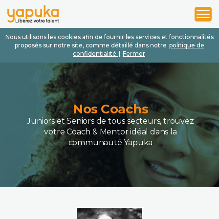
1
2
3
Nous utilisons les cookies afin de fournir les services et fonctionnalités
proposés sur notre site, comme détaillé dans notre
politique de
confidentialité
|
Fermer
Nos Coachs
Juniors et Seniors de tous secteurs, trouvez
votre Coach & Mentor idéal dans la
communauté Yapuka