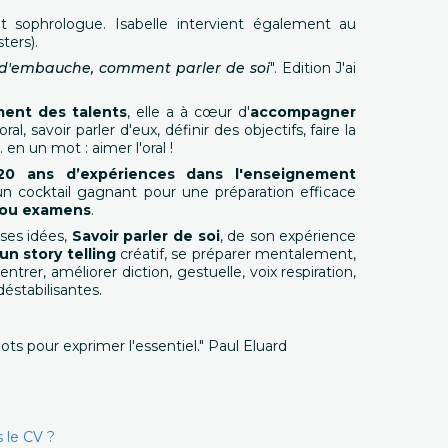
 sophrologue. Isabelle intervient également au
ters).
n d'embauche, comment parler de soi
". Edition J'ai
ent des talents
, elle a à cœur d'
accompagner
'oral, savoir parler d'eux, définir des objectifs, faire la
s
. en un mot : aimer l'oral !
20 ans d’expériences dans l'enseignement
 un cocktail gagnant pour une préparation efficace
 ou examens
.
 ses idées,
Savoir parler de soi
, de son expérience
un story telling
créatif, se préparer mentalement,
trer, améliorer diction, gestuelle, voix respiration,
déstabilisantes.
ots pour exprimer l'essentiel." Paul Eluard
 le CV ?