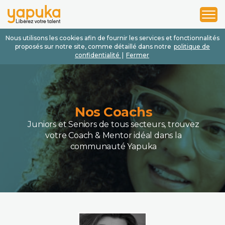
1
2
3
Nous utilisons les cookies afin de fournir les services et fonctionnalités
proposés sur notre site, comme détaillé dans notre
politique de
confidentialité
|
Fermer
Nos Coachs
Juniors et Seniors de tous secteurs, trouvez
votre Coach & Mentor idéal dans la
communauté Yapuka