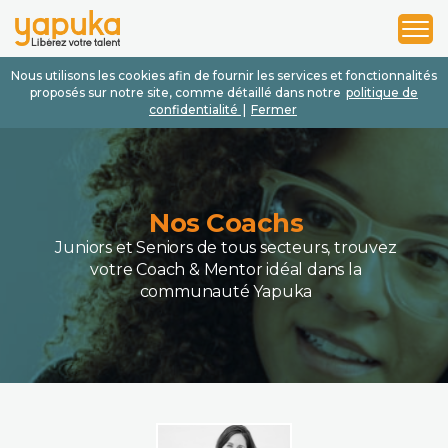
1
2
3
Nous utilisons les cookies afin de fournir les services et fonctionnalités
proposés sur notre site, comme détaillé dans notre
politique de
confidentialité
|
Fermer
Nos Coachs
Juniors et Seniors de tous secteurs, trouvez
votre Coach & Mentor idéal dans la
communauté Yapuka