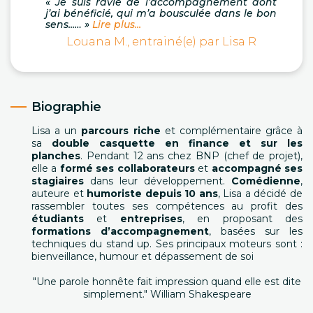
« Je suis ravie de l’accompagnement dont
j’ai bénéficié, qui m’a bousculée dans le bon
sens...… »
Lire plus...
Louana M., entrainé(e) par Lisa R
Biographie
Lisa a un
parcours riche
et complémentaire grâce à
sa
double casquette en finance et sur les
planches
. Pendant 12 ans chez BNP (chef de projet),
elle a
formé ses collaborateurs
et
accompagné ses
stagiaires
dans leur développement.
Comédienne
,
auteure et
humoriste depuis 10 ans
, Lisa a décidé de
rassembler toutes ses compétences au profit des
étudiants
et
entreprises
, en proposant des
formations d’accompagnement
, basées sur les
techniques du stand up. Ses principaux moteurs sont :
bienveillance, humour et dépassement de soi
"Une parole honnête fait impression quand elle est dite
simplement." William Shakespeare