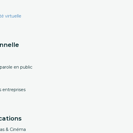
té virtuelle
nnelle
parole en public
entreprises
cations
dias & Cinéma