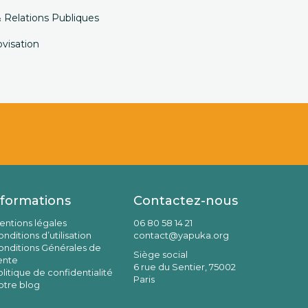
Relations Publiques
visation
nformations
Contactez-nous
entions légales
06 80 58 14 21
nditions d’utilisation
contact@yapuka.org
onditions Générales de
Siège social
ente
6 rue du Sentier, 75002
litique de confidentialité
Paris
otre blog