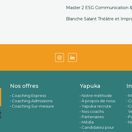
Master 2 ESG Communication & 
Blanche Salant Théâtre et Impro
Nos offres
Yapuka
I
Coaching Express
Notre méthode
M
Coaching Admissions
À propos de nous
Co
Coaching Sur-mesure
Yapuka recrute
C
Nos coachs
V
Partenaires
Po
Média
N
Candidatez pour