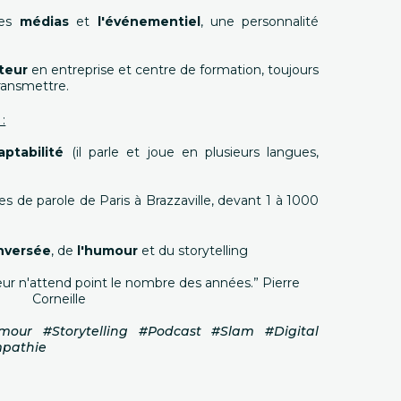
les
médias
et
l'événementiel
, une personnalité
teur
en entreprise et centre de formation, toujours
transmettre.
:
daptabilité
(il parle et joue en plusieurs langues,
ses de parole de Paris à Brazzaville, devant 1 à 1000
nversée
, de
l'humour
et du storytelling
ur n'attend point le nombre des années.” Pierre
Corneille
mour #Storytelling #Podcast #Slam #Digital
mpathie