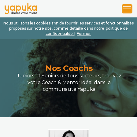
1
2
3
Nous utilisons les cookies afin de fournir les services et fonctionnalités
proposés sur notre site, comme détaillé dans notre
politique de
confidentialité
|
Fermer
Nos Coachs
Juniors et Seniors de tous secteurs, trouvez
votre Coach & Mentor idéal dans la
communauté Yapuka