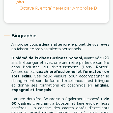
plus...
Octave R, entrainé(e) par Ambroise B
Biographie
Ambroise vous aidera à atteindre le projet de vos rêves
en faisant éclore vos talents personnels !
Diplômé de l'Edhec Business School,
ayant vécu 20
ans à l'étranger et avec une première partie de carrière
dans l'industrie du divertissement (Harry Potter),
Ambroise est
coach professionnel et formateur en
soft skills
. Ses deux valeurs pour accompagner le
changement sont le fun et l'excellence. Il est trilingue
et donne ses formations et coachings en
anglais,
espagnol et français
.
L’année dernière, Ambroise a également coaché ​​
+ de
60 cadre
s cherchant à booster et faire évoluer leurs
carrières. Il a coaché ​​des cadres dotés d’excellents
parcours académiques (Essec, Escp…) mais aussi