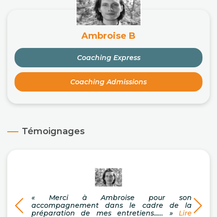
Ambroise B
Coaching Express
Coaching Admissions
Témoignages
« Merci à Ambroise pour son
« Co
accompagnement dans le cadre de la
gran
préparation de mes entretiens...… »
Lire
messa