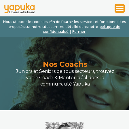
1
2
3
Nous utilisons les cookies afin de fournir les services et fonctionnalités
proposés sur notre site, comme détaillé dans notre
politique de
confidentialité
|
Fermer
Nos Coachs
Juniors et Seniors de tous secteurs, trouvez
votre Coach & Mentor idéal dans la
communauté Yapuka