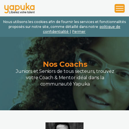
1
2
3
Nous utilisons les cookies afin de fournir les services et fonctionnalités
proposés sur notre site, comme détaillé dans notre
politique de
confidentialité
|
Fermer
Nos Coachs
Juniors et Seniors de tous secteurs, trouvez
votre Coach & Mentor idéal dans la
communauté Yapuka