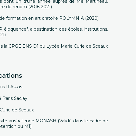
ats dont un d'une année auprès de Me Martineau,
oire de renom (2016-2021)
se de formation en art oratoire POLYMNIA (2020)
 éloquence", à destination des écoles, institutions,
21)
dans la CPGE ENS D1 du Lycée Marie Curie de Sceaux
cations
ris II Assas
é Paris Saclay
Curie de Sceaux
rsité australienne MONASH (Validé dans le cadre de
détention du M1)