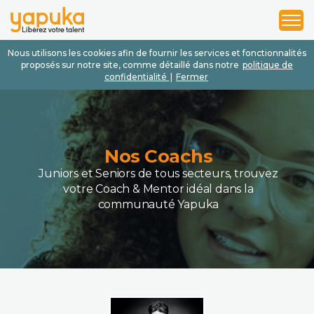
1
2
3
Nous utilisons les cookies afin de fournir les services et fonctionnalités
proposés sur notre site, comme détaillé dans notre
politique de
confidentialité
|
Fermer
Nos Coachs
Juniors et Seniors de tous secteurs, trouvez
votre Coach & Mentor idéal dans la
communauté Yapuka