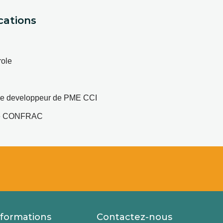
cations
role
ise developpeur de PME CCI
ue CONFRAC 
nformations
Contactez-nous