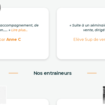
on accompagnement, de
« Suite à un séminai
n...… »
Lire plus...
vente, dirigé
 par
Anne C
Elève Sup de ven
Nos entraineurs