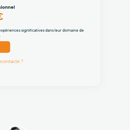
sionnel
€
expériences significatives dans leur domaine de
.
r
recontacté ?