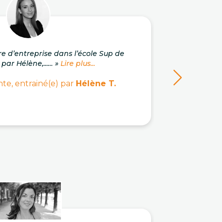
re d’entreprise dans l’école Sup de
« J'a
 par Hélène,...… »
Lire plus...
c
te, entrainé(e) par
Hélène T.