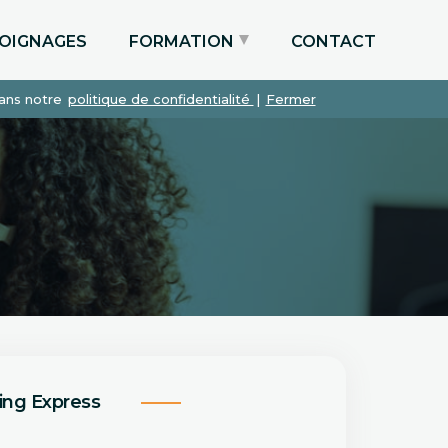
OIGNAGES
FORMATION
CONTACT
dans notre
politique de confidentialité
|
Fermer
Particuliers via le CPF
Etudiants
Entreprises
ing Express