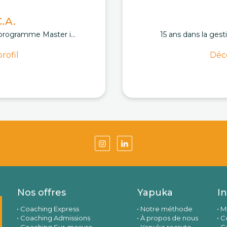
.A.
programme Master i...
15 ans dans la gest
rofil
Déco
Nos offres
Yapuka
I
Coaching Express
Notre méthode
M
Coaching Admissions
À propos de nous
Co