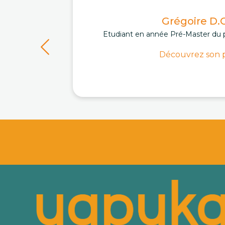
Grégoire D.C
Etudiant en année Pré-Master du 
Découvrez son p