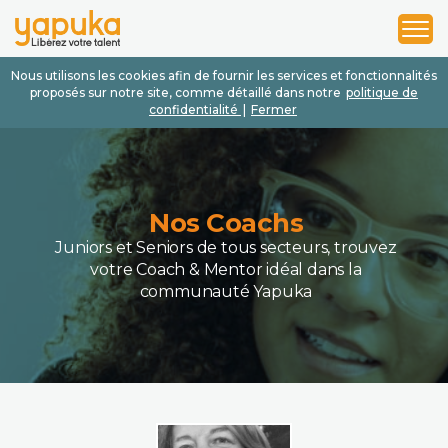
1
2
3
Nous utilisons les cookies afin de fournir les services et fonctionnalités
proposés sur notre site, comme détaillé dans notre
politique de
confidentialité
|
Fermer
Nos Coachs
Juniors et Seniors de tous secteurs, trouvez
votre Coach & Mentor idéal dans la
communauté Yapuka