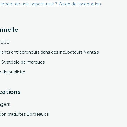
ment en une opportunité ? Guide de l’orientation
nnelle
e UCO
iants entrepreneurs dans des incubateurs Nantais
: Stratégie de marques
e de publicité
cations
ngers
on d'adultes Bordeaux II