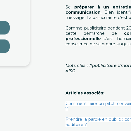
Se
préparer à un entreti
communication
. Bien identi
message. La particularité c’est q
Comme publicitaire pendant 20
cette démarche de
co
professionnelle
c’est l’humai
conscience de sa propre singular
Mots clés : #publicitaire #
#ISG
Articles associés:
Comment faire un pitch convain
?
Prendre la parole en public : c
auditoire ?