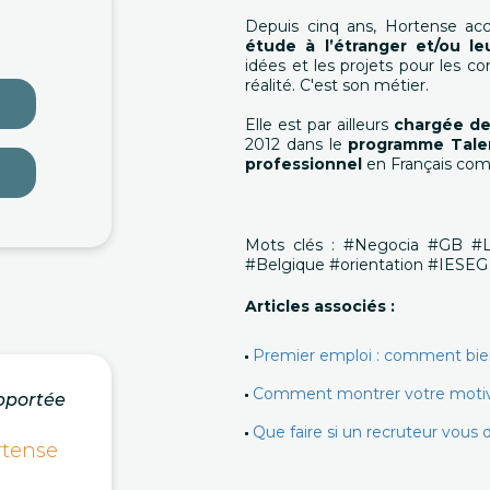
Depuis cinq ans, Hortense ac
étude à l’étranger et/ou le
idées et les projets pour les co
réalité. C'est son métier.
Elle est par ailleurs
chargée de
2012 dans le
programme Tale
professionnel
en Français com
Mots clés : #Negocia #GB #
#Belgique #orientation #IESEG
Articles associés :
Premier emploi : comment bien 
Comment montrer votre motivat
pportée
Que faire si un recruteur vous d
rtense