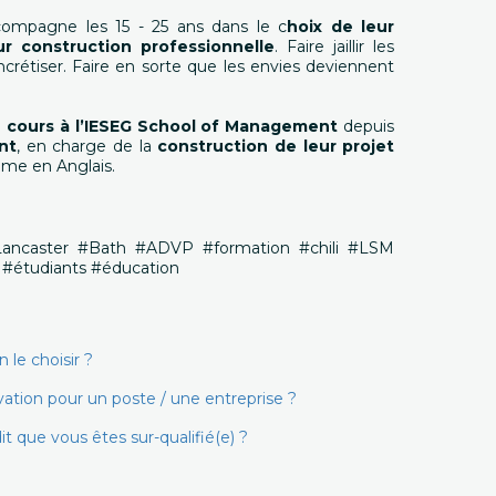
compagne les 15 - 25 ans dans le c
hoix de leur
ur construction professionnelle
. Faire jaillir les
ncrétiser. Faire en sorte que les envies deviennent
 cours à l’IESEG School of Management
depuis
nt
, en charge de la
construction de leur projet
me en Anglais.
Lancaster #Bath #ADVP #formation #chili #LSM
 #étudiants #éducation
le choisir ?
ion pour un poste / une entreprise ?
it que vous êtes sur-qualifié(e) ?