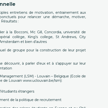
nnelle
iples entretiens de motivation, entrainement aux
 ponctuels pour relancer une démarche, motiver,
 Résultats :
ier à la Bocconi, Mc Gill, Concordia, université de
mpérial collège, King’s college, St Andrews, City
d’Amsterdam et bien d’autres
uel de groupe pour la construction de leur projet
 découvrir, à parler d’eux et à s’appuyer sur leur
entation
f Management (LSM) - Louvain – Belgique (Ecole de
que de Louvain www.uclouvain.be/lsm):
’étudiants étrangers
iement de la politique de recrutement