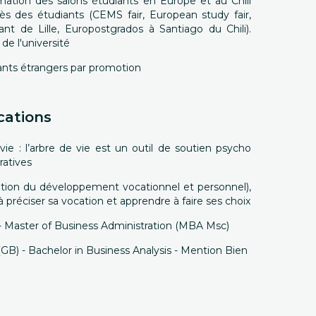
imation des salons étudiants en Europe et au Chili
s des étudiants (CEMS fair, European study fair,
ant de Lille, Europostgrados à Santiago du Chili).
de l'université
iants étrangers par promotion
cations
vie : l’arbre de vie est un outil de soutien psycho
ratives
tion du développement vocationnel et personnel),
préciser sa vocation et apprendre à faire ses choix
 - Master of Business Administration (MBA Msc)
(GB) - Bachelor in Business Analysis - Mention Bien