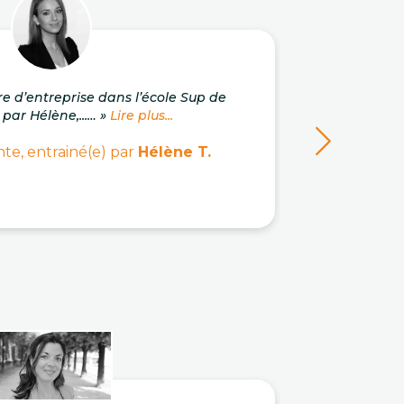
re d’entreprise dans l’école Sup de
« J'a
 par Hélène,...… »
Lire plus...
c
te, entrainé(e) par
Hélène T.