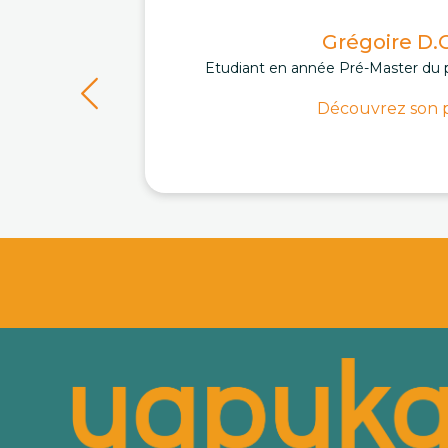
Grégoire D.C
Etudiant en année Pré-Master du 
Découvrez son p