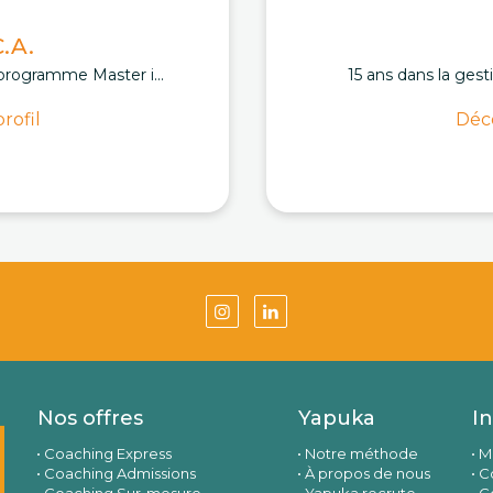
.A.
programme Master i...
15 ans dans la gest
rofil
Déco
Nos offres
Yapuka
I
Coaching Express
Notre méthode
M
Coaching Admissions
À propos de nous
Co