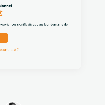
sionnel
€
expériences significatives dans leur domaine de
.
r
recontacté ?