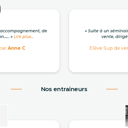
on accompagnement, de
« Suite à un séminai
n...… »
Lire plus...
vente, dirigé
 par
Anne C
Elève Sup de ven
Nos entraineurs