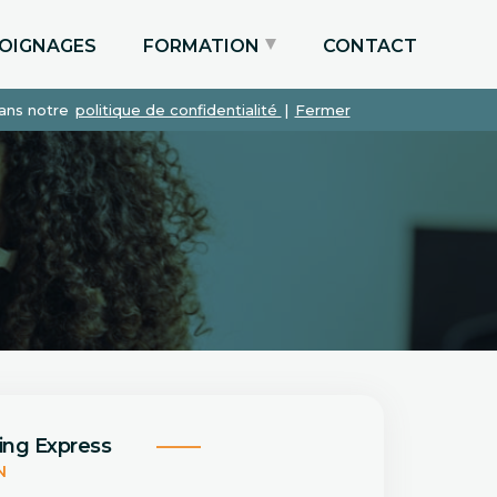
OIGNAGES
FORMATION
CONTACT
dans notre
politique de confidentialité
|
Fermer
Particuliers via le CPF
Etudiants
Entreprises
ing Express
N