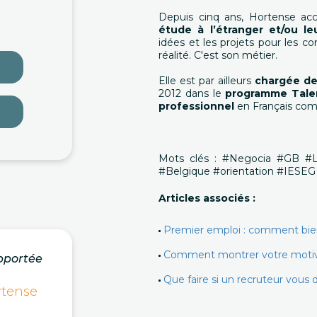
Depuis cinq ans, Hortense ac
étude à l’étranger et/ou le
idées et les projets pour les co
réalité. C'est son métier.
Elle est par ailleurs
chargée de
2012 dans le
programme Tale
professionnel
en Français com
Mots clés : #Negocia #GB #
#Belgique #orientation #IESEG
Articles associés :
Premier emploi : comment bien 
Comment montrer votre motivat
pportée
Que faire si un recruteur vous d
rtense