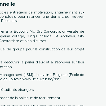
nnelle
iples entretiens de motivation, entrainement aux
 ponctuels pour relancer une démarche, motiver,
 Résultats :
ier à la Bocconi, Mc Gill, Concordia, université de
mpérial collège, King’s college, St Andrews, City
d’Amsterdam et bien d’autres
uel de groupe pour la construction de leur projet
 découvrir, à parler d’eux et à s’appuyer sur leur
entation
f Management (LSM) - Louvain – Belgique (Ecole de
que de Louvain www.uclouvain.be/lsm):
’étudiants étrangers
iement de la politique de recrutement