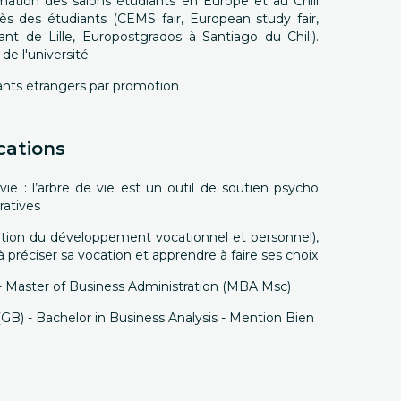
imation des salons étudiants en Europe et au Chili
s des étudiants (CEMS fair, European study fair,
ant de Lille, Europostgrados à Santiago du Chili).
de l'université
iants étrangers par promotion
cations
vie : l’arbre de vie est un outil de soutien psycho
ratives
tion du développement vocationnel et personnel),
préciser sa vocation et apprendre à faire ses choix
 - Master of Business Administration (MBA Msc)
(GB) - Bachelor in Business Analysis - Mention Bien