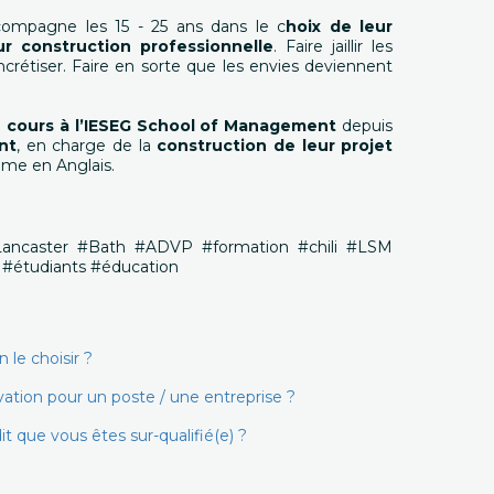
compagne les 15 - 25 ans dans le c
hoix de leur
ur construction professionnelle
. Faire jaillir les
ncrétiser. Faire en sorte que les envies deviennent
 cours à l’IESEG School of Management
depuis
nt
, en charge de la
construction de leur projet
me en Anglais.
Lancaster #Bath #ADVP #formation #chili #LSM
 #étudiants #éducation
le choisir ?
ion pour un poste / une entreprise ?
it que vous êtes sur-qualifié(e) ?