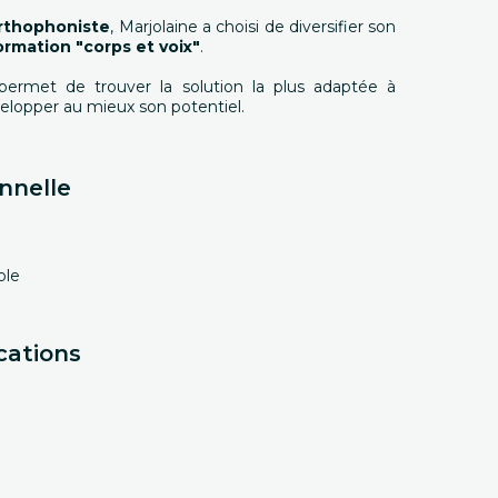
rthophoniste
, Marjolaine a choisi de diversifier son
ormation "corps et voix"
.
ermet de trouver la solution la plus adaptée à
velopper au mieux son potentiel.
nnelle
ole
cations